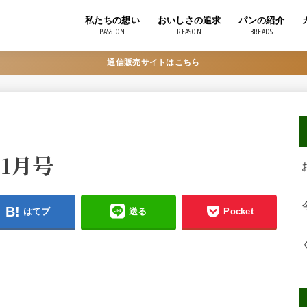
私たちの想い
おいしさの追求
パンの紹介
PASSION
REASON
BREADS
パンづくり
自家培養酵母について
おいしい食べ方
原材料一覧表
通信販売サイトはこちら
1月号
はてブ
送る
Pocket