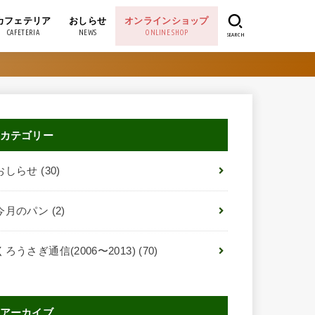
カフェテリア
おしらせ
オンラインショップ
CAFETERIA
NEWS
ONLINE SHOP
SEARCH
おしらせ
今月のパン
くろうさぎ通信(2006〜2013)
くろうさぎのブログ(〜2017)
カテゴリー
おしらせ
(30)
今月のパン
(2)
くろうさぎ通信(2006〜2013)
(70)
アーカイブ