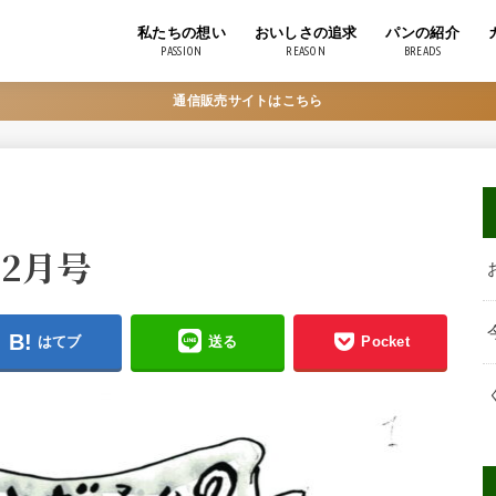
私たちの想い
おいしさの追求
パンの紹介
PASSION
REASON
BREADS
パンづくり
自家培養酵母について
おいしい食べ方
原材料一覧表
通信販売サイトはこちら
年2月号
はてブ
送る
Pocket