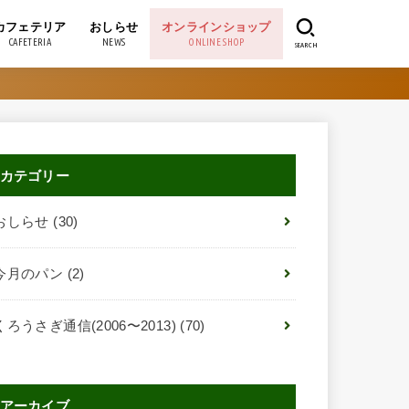
カフェテリア
おしらせ
オンラインショップ
CAFETERIA
NEWS
ONLINE SHOP
SEARCH
おしらせ
今月のパン
くろうさぎ通信(2006〜2013)
くろうさぎのブログ(〜2017)
カテゴリー
おしらせ
(30)
今月のパン
(2)
くろうさぎ通信(2006〜2013)
(70)
アーカイブ