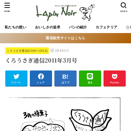
MENU
SEARCH
私たちの想い
おいしさの追求
パンの紹介
カフェテリア
お
通信販売サイトはこちら
2010.03.22
くろうさぎ通信(2006〜2013)
くろうさぎ通信2011年3月号
ツイート
シェア
はてブ
送る
Pocket